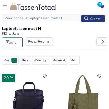
0
Logo Tassentotaal.nl
Open menu
Zoeken
Zoeken
Laptoptassen maat H
812
resultaten
Reset filters
Filters
Producten
Maat
1
Kleur
Webshop
Materiaal
Merk
20 %