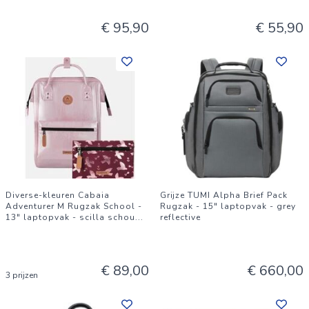
€ 95,90
€ 55,90
Diverse-kleuren Cabaia
Grijze TUMI Alpha Brief Pack
Adventurer M Rugzak School -
Rugzak - 15" laptopvak - grey
13" laptopvak - scilla schou
...
reflective
€ 89,00
€ 660,00
3 prijzen