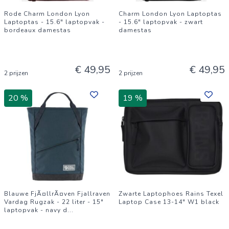
Rode Charm London Lyon
Charm London Lyon Laptoptas
Laptoptas - 15.6" laptopvak -
- 15.6" laptopvak - zwart
bordeaux damestas
damestas
€ 49,95
€ 49,95
2 prijzen
2 prijzen
20 %
19 %
Blauwe FjÃ¤llrÃ¤ven Fjallraven
Zwarte Laptophoes Rains Texel
Vardag Rugzak - 22 liter - 15"
Laptop Case 13-14" W1 black
laptopvak - navy d
...