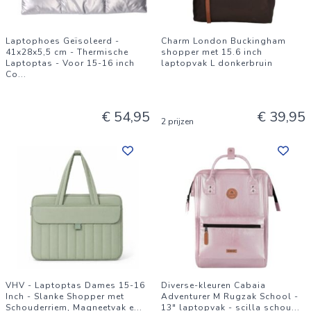
Laptophoes Geïsoleerd -
Charm London Buckingham
41x28x5,5 cm - Thermische
shopper met 15.6 inch
Laptoptas - Voor 15-16 inch
laptopvak L donkerbruin
Co
...
€ 54,95
€ 39,95
2 prijzen
VHV - Laptoptas Dames 15-16
Diverse-kleuren Cabaia
Inch - Slanke Shopper met
Adventurer M Rugzak School -
Schouderriem, Magneetvak e
...
13" laptopvak - scilla schou
...