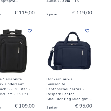
 laptopva
...
40x30x20 cm - 15
...
€ 119,00
€ 119,00
n
2 prijzen
e Samsonite
Donkerblauwe
rk Underseat
Samsonite
ck S - 28 liter -
Laptopschoudertas -
x20 cm - 15.6" l
...
Respark Laptop
Shoulder Bag Midnight
...
€ 109,00
€ 95,00
n
3 prijzen