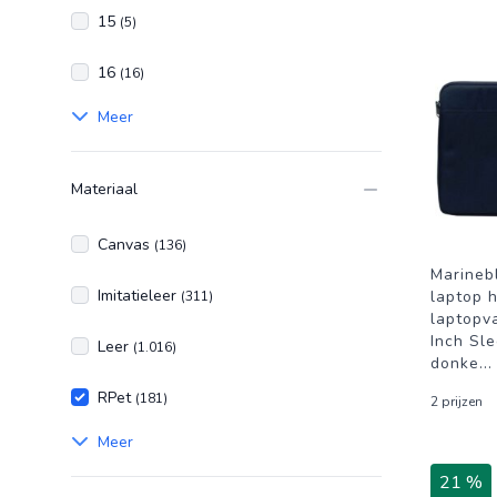
15
(5)
16
(16)
Meer
Materiaal
Canvas
(136)
Marineb
Imitatieleer
laptop 
(311)
laptopv
Inch Sl
Leer
(1.016)
donke
...
RPet
(181)
2 prijzen
Meer
21 %