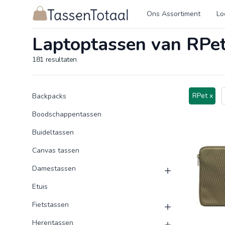
Logo Tassentotaal.nl
Ons Assortiment
Lo
Laptoptassen van RPe
181
resultaten
Product categorieën
Producten
RPet x
Backpacks
Boodschappentassen
Buideltassen
Canvas tassen
Damestassen
Etuis
Fietstassen
Herentassen