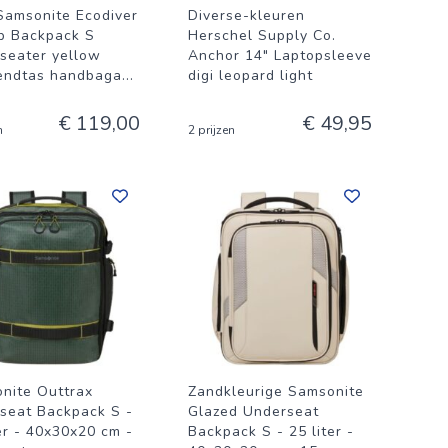
Samsonite Ecodiver
Diverse-kleuren
p Backpack S
Herschel Supply Co.
seater yellow
Anchor 14" Laptopsleeve
ndtas handbaga
...
digi leopard light
€ 119,00
€ 49,95
n
2 prijzen
nite Outtrax
Zandkleurige Samsonite
seat Backpack S -
Glazed Underseat
ter - 40x30x20 cm -
Backpack S - 25 liter -