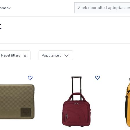
Zoeken
obook
t
Reset filters
Populariteit