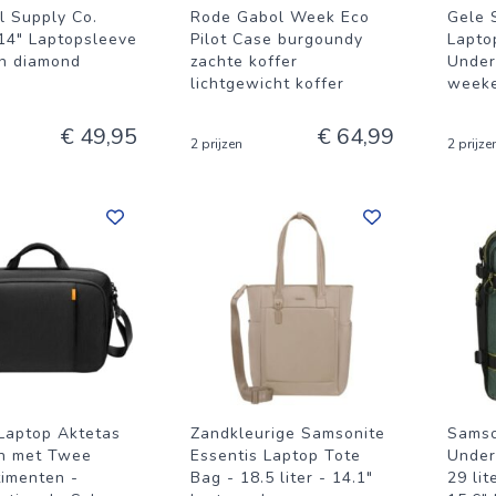
l Supply Co.
Rode Gabol Week Eco
Gele 
14" Laptopsleeve
Pilot Case burgoundy
Lapto
en diamond
zachte koffer
Under
lichtgewicht koffer
weeke
€ 49,95
€ 64,99
2 prijzen
2 prijze
Laptop Aktetas
Zandkleurige Samsonite
Samso
ch met Twee
Essentis Laptop Tote
Under
imenten -
Bag - 18.5 liter - 14.1"
29 li