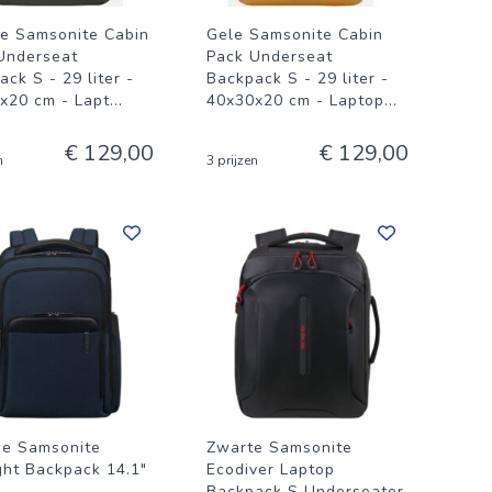
e Samsonite Cabin
Gele Samsonite Cabin
Underseat
Pack Underseat
ck S - 29 liter -
Backpack S - 29 liter -
x20 cm - Lapt
...
40x30x20 cm - Laptop
...
€ 129,00
€ 129,00
n
3 prijzen
e Samsonite
Zwarte Samsonite
ght Backpack 14.1"
Ecodiver Laptop
Backpack S Underseater