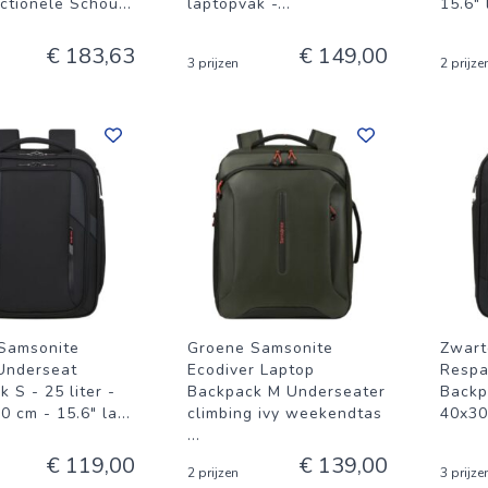
nctionele Schou
...
laptopvak -
...
15.6"
€ 183,63
€ 149,00
3 prijzen
2 prijze
Samsonite
Groene Samsonite
Zwart
Underseat
Ecodiver Laptop
Respa
 S - 25 liter -
Backpack M Underseater
Backpa
0 cm - 15.6" la
...
climbing ivy weekendtas
40x30
...
€ 119,00
€ 139,00
2 prijzen
3 prijze