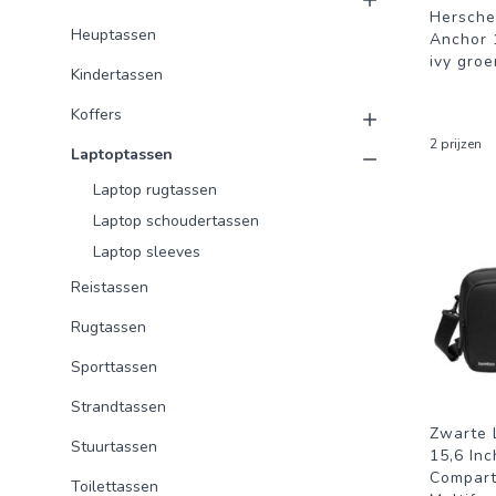
Hersche
Heuptassen
Anchor 
ivy gro
Kindertassen
Koffers
2 prijzen
Laptoptassen
Laptop rugtassen
Laptop schoudertassen
Laptop sleeves
Reistassen
Rugtassen
Sporttassen
Strandtassen
Zwarte 
Stuurtassen
15,6 In
Compart
Toilettassen