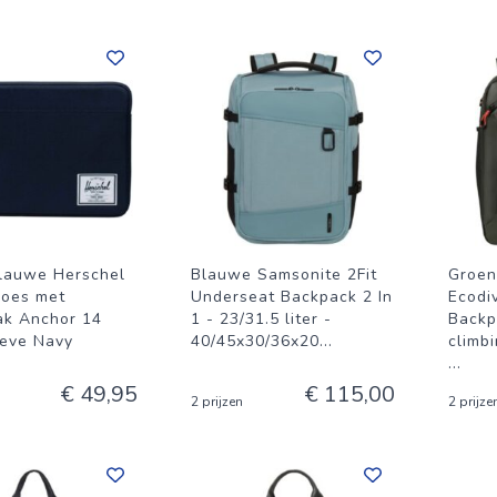
lauwe Herschel
Blauwe Samsonite 2Fit
Groen
hoes met
Underseat Backpack 2 In
Ecodi
ak Anchor 14
1 - 23/31.5 liter -
Backp
eeve Navy
40/45x30/36x20
...
climb
...
€ 49,95
€ 115,00
2 prijzen
2 prijze