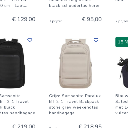
0 cm - Lapt
...
black schoudertas heren
€ 129,00
€ 95,00
3 prijzen
2 prijze
15 
Samsonite
Grijze Samsonite Paralux
Blauw
 BT 2-1 Travel
BT 2-1 Travel Backpack
Satos
k black
stone grey weekendtas
met 1
dtas handbagage
handbagage
vulca
€ 219,00
€ 218,95