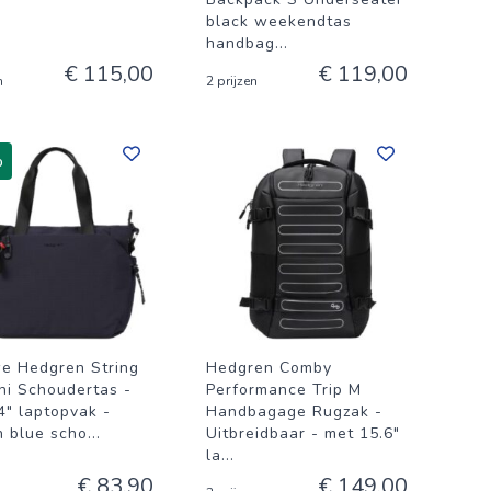
black weekendtas
handbag
...
€ 115,00
€ 119,00
n
2 prijzen
%
e Hedgren String
Hedgren Comby
hi Schoudertas -
Performance Trip M
4" laptopvak -
Handbagage Rugzak -
n blue scho
...
Uitbreidbaar - met 15.6"
la
...
€ 83,90
€ 149,00