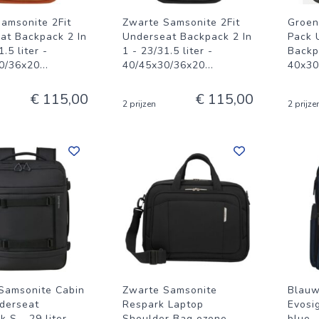
Samsonite 2Fit
Zwarte Samsonite 2Fit
Groen
at Backpack 2 In
Underseat Backpack 2 In
Pack 
1.5 liter -
1 - 23/31.5 liter -
Backpa
0/36x20
...
40/45x30/36x20
...
40x30
€ 115,00
€ 115,00
2 prijzen
2 prijze
Samsonite Cabin
Zwarte Samsonite
Blauw
derseat
Respark Laptop
Evosi
 S - 29 liter -
Shoulder Bag ozone
blue