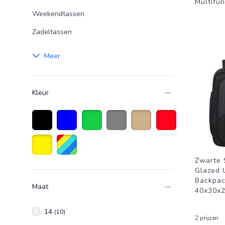
Multifu
Weekendtassen
Zadeltassen
Meer
Kleur
Zwart
Blauw
Groen
Grijs
Zandkleurig
Rood
Zwarte 
Geel
Diverse kleuren
Glazed 
Backpack
Maat
40x30x2
14
(10)
2 prijzen