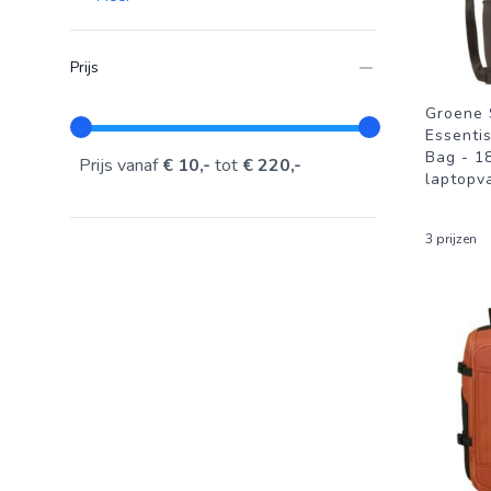
Prijs
Groene 
Essenti
Bag - 18
Prijs vanaf
€ 10,-
tot
€ 220,-
laptopv
3 prijzen