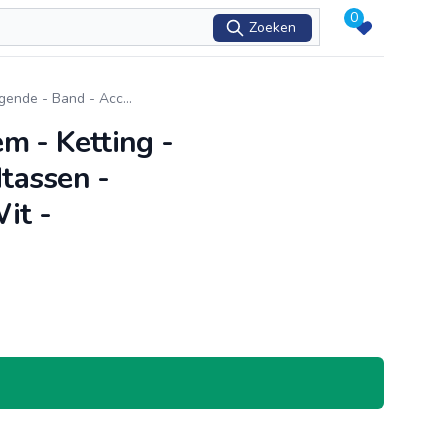
0
Zoeken
ngende - Band - Acc
...
m - Ketting -
dtassen -
it -