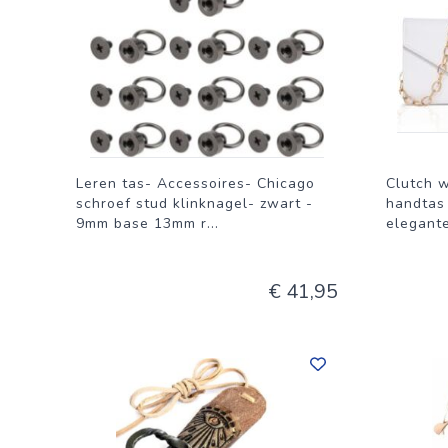
Leren tas- Accessoires- Chicago
Clutch w
schroef stud klinknagel- zwart -
handtas
9mm base 13mm r
...
elegant
€ 41,95