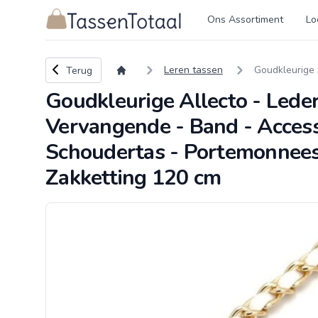
Logo Tassentotaal.nl
Ons Assortiment
Lo
Terug naar overzicht
Leren tassen
Goudkleurige 
Terug
Goudkleurige Allecto - Leder
Vervangende - Band - Accesso
Schoudertas - Portemonnees 
Zakketting 120 cm