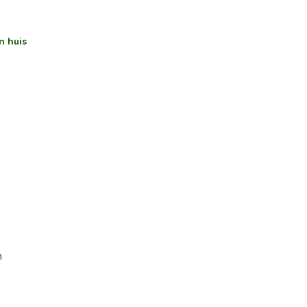
n huis
n