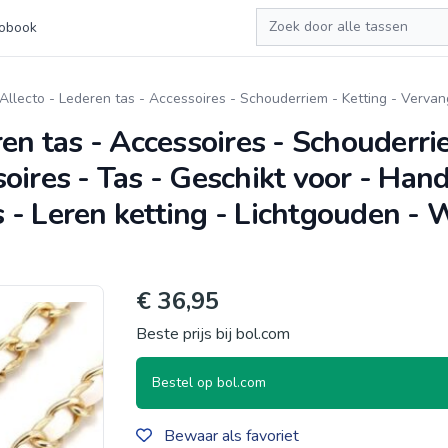
Zoeken
obook
Allecto - Lederen tas - Accessoires - Schouderriem - Ketting - Verva
en tas - Accessoires - Schouderrie
ires - Tas - Geschikt voor - Han
- Leren ketting - Lichtgouden - W
€ 36,95
Beste prijs bij bol.com
Bestel op bol.com
Bewaar als favoriet