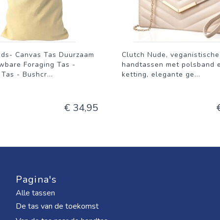
ods- Canvas Tas Duurzaam
Clutch Nude, veganistische
wbare Foraging Tas -
handtassen met polsband 
 Tas - Bushcr
...
ketting, elegante ge
...
€ 34,95
Pagina's
Alle tassen
De tas van de toekomst