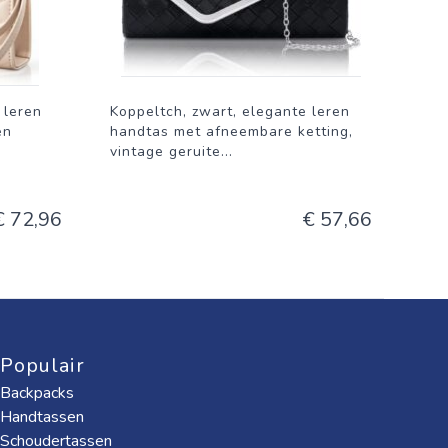
 leren
Koppeltch, zwart, elegante leren
en
handtas met afneembare ketting,
vintage geruite
...
€ 72,96
€ 57,66
Populair
Backpacks
Handtassen
Schoudertassen