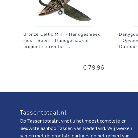
Bronze Celtic Mini - Handgesmeed
Dailygo
mes - Sport - Handgemaakte
- Opvou
originele leren tas
...
Outdoor
€ 79,96
Tassentotaal.nl
Op Tassentotaal.nl vindt u het meest complete en
nieuwste aanbod Tassen van Nederland. Wij werken
samen met de grootste partners op het gebied van