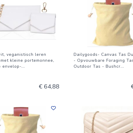
it, veganistisch leren
Dailygoods- Canvas Tas D
 met kleine portemonnee,
- Opvouwbare Foraging Tas
e envelop-
...
Outdoor Tas - Bushcr
...
€ 64,88