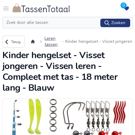
0
Logo Tassentotaal.nl
Open menu
Zoeken
Zoeken
Leren
Terug naar overzicht
Kinder hengelset - Visset jongeren
Terug
tassen
- Vissen leren - Compleet met tas
Kinder hengelset - Visset
- 18 meter lang - Blauw
jongeren - Vissen leren -
Compleet met tas - 18 meter
lang - Blauw