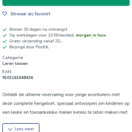
Bewaar als favoriet
Binnen 30 dagen na ontvangst
Op werkdagen voor 23:59 besteld,
morgen in huis
Gratis verzending vanaf 25,-
Bezorgd door PostNL
Productgegevens
Categorie
Leren tassen
EAN
9101161648436
Ontdek de ultieme viservaring voor jonge avonturiers met
deze complete hengelset, speciaal ontworpen om kinderen op
een leuke en toegankelijke manier kennis te laten maken met
de sport van het vissen. Deze set is de perfecte start voor elk
Lees meer
kind dat droomt van het vangen van zijn eerste vis, en biedt