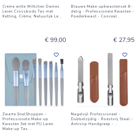
Creme witte Wittchen Dames
Blauwe Make-upkwastenset 8-
kind de kans om de opwinding van het vissen te ervaren!
Leren Crossbody Tas met
delig - Professionele Kwasten -
Ketting, Crème, Natuurlijk Le
...
Poederkwast - Conceal
...
Bestel vandaag nog deze complete kinderhengelsset en
creëer samen met uw kind onvergetelijke herinneringen aan
de waterkant.
€ 99,00
€ 27,95
Zwarte SnelShoppen -
Nagelvijl Professioneel -
Professionele Make-up
Dubbelzijdig - Roestvrij Staal -
Kwasten Set met PU Leren
Antislip Handgreep -
...
Make-up Tas
...