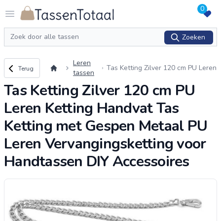
0
Logo Tassentotaal.nl
Open menu
Zoeken
Zoeken
Leren
Terug naar overzicht
Tas Ketting Zilver 120 cm PU Leren
Terug
tassen
Ketting Handvat Tas Ketting met G
Tas Ketting Zilver 120 cm PU
espen Metaal PU Leren Vervangin
g
...
Leren Ketting Handvat Tas
Ketting met Gespen Metaal PU
Leren Vervangingsketting voor
Handtassen DIY Accessoires