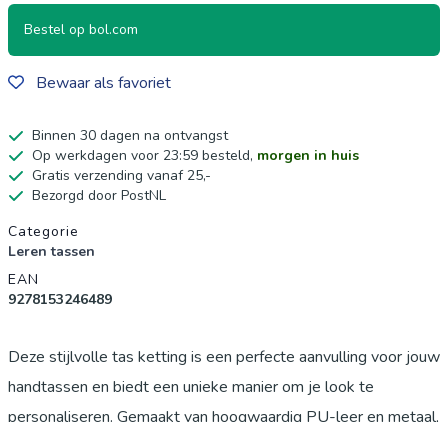
Bestel op bol.com
Bewaar als favoriet
Binnen 30 dagen na ontvangst
Op werkdagen voor 23:59 besteld,
morgen in huis
Gratis verzending vanaf 25,-
Bezorgd door PostNL
Productgegevens
Categorie
Leren tassen
EAN
9278153246489
Deze stijlvolle tas ketting is een perfecte aanvulling voor jouw
handtassen en biedt een unieke manier om je look te
personaliseren. Gemaakt van hoogwaardig PU-leer en metaal,
is de ketting duurzaam, zacht en kleurvast, waardoor je er lang