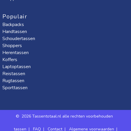
Populair
Backpacks
Handtassen
Schoudertassen
Shoppers
Herentassen
Koffers
Laptoptassen
Reistassen
Rugtassen
Sporttassen
©
2026 Tassentotaal.nl alle rechten voorbehouden
tassen
|
FAQ
|
Contact
|
Algemene voorwaarden
|