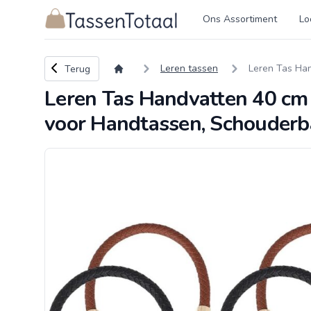
Logo Tassentotaal.nl
Ons Assortiment
Lo
Terug naar overzicht
Leren tassen
Leren Tas Ha
Terug
Leren Tas Handvatten 40 c
voor Handtassen, Schouder