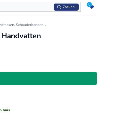
0
Zoeken
andtassen, Schouderbanden
...
 Handvatten
n huis