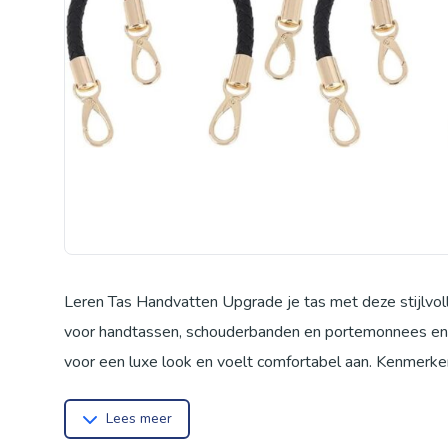
Leren Tas Handvatten Upgrade je tas met deze stijlvol
voor handtassen, schouderbanden en portemonnees en g
voor een luxe look en voelt comfortabel aan. Kenmerke
Hoogwaardige materialen: Gemaakt van duurzaam PU-le
Lees meer
garandeert een lange levensduur en voorkomt dat de h