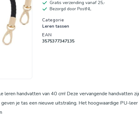
Gratis verzending vanaf 25,-
Bezorgd door PostNL
Productgegevens
Categorie
Leren tassen
EAN
3575377347135
le leren handvatten van 40 cm! Deze vervangende handvatten zij
even je tas een nieuwe uitstraling. Het hoogwaardige PU-leer 
n
er met een stevige en elegante gouden gesp van zinklegering. 
andvatten breken, vervagen of roesten.