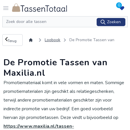
0
Logo Tassentotaal.nl
Open menu
Zoeken
Zoeken
Terug naar overzicht
Loobook
De Promotie Tassen van
Terug
Maxilia.nl
De Promotie Tassen van
Maxilia.nl
Promotiemateriaal komt in vele vormen en maten. Sommige
promotiematerialen zijn geschikt als relatiegeschenken,
terwijl andere promotiematerialen geschikter zijn voor
indirecte promotie van uw bedrijf. Een goed voorbeeld
hiervan zijn promotietassen. Deze vindt u bijvoorbeeld op
https://www.maxilia.nl/tassen-