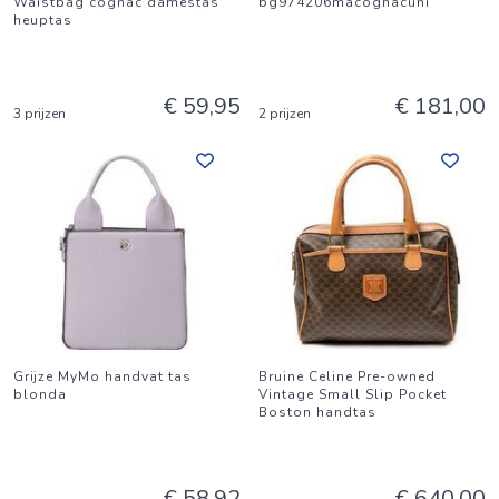
Waistbag cognac damestas
bg974206macognacuni
heuptas
€ 59,95
€ 181,00
3 prijzen
2 prijzen
Grijze MyMo handvat tas
Bruine Celine Pre-owned
blonda
Vintage Small Slip Pocket
Boston handtas
€ 58,92
€ 640,00