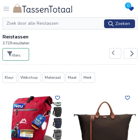
0
Logo Tassentotaal.nl
Open menu
Zoeken
Zoeken
Reistassen
3.729
resultaten
Filters
Producten
Kleur
Webshop
Materiaal
Maat
Merk