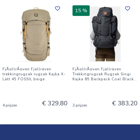
15 %
FjÃ¤llrÃ¤ven Fjällräven
FjÃ¤llrÃ¤ven Fjällräven
trekkingrugzak rugzak Kajka X-
Trekkingrugzak Rugzak Singi
Lätt 45 FOSSIL beige
Kajka 85 Backpack Coal Black
...
€ 329,80
€ 383,20
4 prijzen
3 prijzen