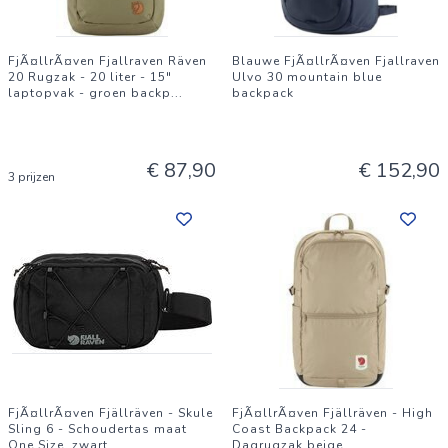
FjÃ¤llrÃ¤ven Fjallraven Räven
Blauwe FjÃ¤llrÃ¤ven Fjallraven
20 Rugzak - 20 liter - 15"
Ulvo 30 mountain blue
laptopvak - groen backp
...
backpack
€ 87,90
€ 152,90
3 prijzen
FjÃ¤llrÃ¤ven Fjällräven - Skule
FjÃ¤llrÃ¤ven Fjällräven - High
Sling 6 - Schoudertas maat
Coast Backpack 24 -
One Size, zwart
Dagrugzak beige