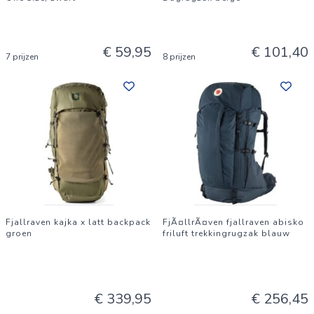
€ 59,95
€ 101,40
7 prijzen
8 prijzen
Fjallraven kajka x latt backpack
FjÃ¤llrÃ¤ven fjallraven abisko
groen
friluft trekkingrugzak blauw
€ 339,95
€ 256,45