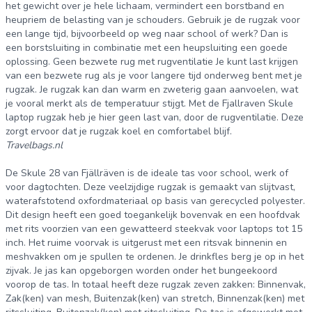
het gewicht over je hele lichaam, vermindert een borstband en
heupriem de belasting van je schouders. Gebruik je de rugzak voor
een lange tijd, bijvoorbeeld op weg naar school of werk? Dan is
een borstsluiting in combinatie met een heupsluiting een goede
oplossing. Geen bezwete rug met rugventilatie Je kunt last krijgen
van een bezwete rug als je voor langere tijd onderweg bent met je
rugzak. Je rugzak kan dan warm en zweterig gaan aanvoelen, wat
je vooral merkt als de temperatuur stijgt. Met de Fjallraven Skule
laptop rugzak heb je hier geen last van, door de rugventilatie. Deze
zorgt ervoor dat je rugzak koel en comfortabel blijf.
Travelbags.nl
De Skule 28 van Fjällräven is de ideale tas voor school, werk of
voor dagtochten. Deze veelzijdige rugzak is gemaakt van slijtvast,
waterafstotend oxfordmateriaal op basis van gerecycled polyester.
Dit design heeft een goed toegankelijk bovenvak en een hoofdvak
met rits voorzien van een gewatteerd steekvak voor laptops tot 15
inch. Het ruime voorvak is uitgerust met een ritsvak binnenin en
meshvakken om je spullen te ordenen. Je drinkfles berg je op in het
zijvak. Je jas kan opgeborgen worden onder het bungeekoord
voorop de tas. In totaal heeft deze rugzak zeven zakken: Binnenvak,
Zak(ken) van mesh, Buitenzak(ken) van stretch, Binnenzak(ken) met