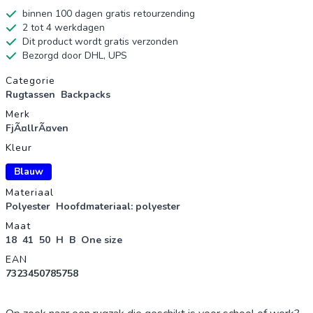
binnen 100 dagen gratis retourzending
2 tot 4 werkdagen
Dit product wordt gratis verzonden
Bezorgd door DHL, UPS
Productgegevens
Categorie
Rugtassen
Backpacks
Merk
FjÃ¤llrÃ¤ven
Kleur
Blauw
Materiaal
Polyester
Hoofdmateriaal: polyester
Maat
18
41
50
H
B
One size
EAN
7323450785758