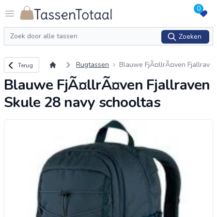
0
Logo Tassentotaal.nl
Open menu
Zoeken
Zoeken
Terug naar overzicht
Rugtassen
Blauwe FjÃ¤llrÃ¤ven Fjallrav
Terug
en Skule 28 navy schooltas
Blauwe FjÃ¤llrÃ¤ven Fjallraven
Skule 28 navy schooltas