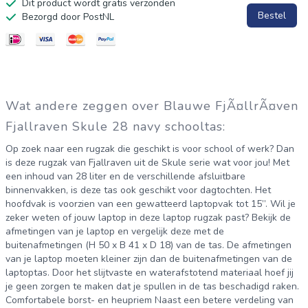
Dit product wordt gratis verzonden
Bestel
Bezorgd door PostNL
Wat andere zeggen over Blauwe FjÃ¤llrÃ¤ven
Fjallraven Skule 28 navy schooltas:
Op zoek naar een rugzak die geschikt is voor school of werk? Dan
is deze rugzak van Fjallraven uit de Skule serie wat voor jou! Met
een inhoud van 28 liter en de verschillende afsluitbare
binnenvakken, is deze tas ook geschikt voor dagtochten. Het
hoofdvak is voorzien van een gewatteerd laptopvak tot 15”. Wil je
zeker weten of jouw laptop in deze laptop rugzak past? Bekijk de
afmetingen van je laptop en vergelijk deze met de
buitenafmetingen (H 50 x B 41 x D 18) van de tas. De afmetingen
van je laptop moeten kleiner zijn dan de buitenafmetingen van de
laptoptas. Door het slijtvaste en waterafstotend materiaal hoef jij
je geen zorgen te maken dat je spullen in de tas beschadigd raken.
Comfortabele borst- en heupriem Naast een betere verdeling van