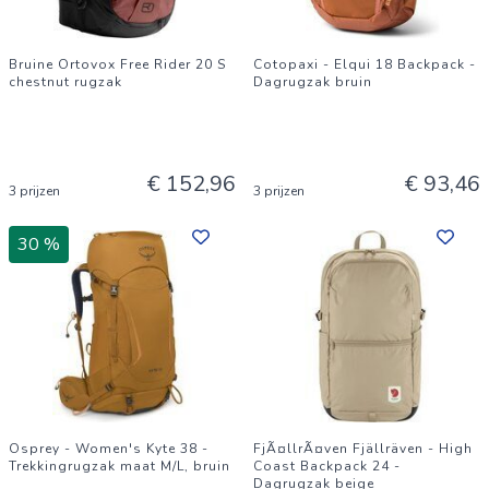
Bruine Ortovox Free Rider 20 S
Cotopaxi - Elqui 18 Backpack -
chestnut rugzak
Dagrugzak bruin
€ 152,96
€ 93,46
3 prijzen
3 prijzen
30 %
Osprey - Women's Kyte 38 -
FjÃ¤llrÃ¤ven Fjällräven - High
Trekkingrugzak maat M/L, bruin
Coast Backpack 24 -
Dagrugzak beige