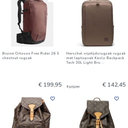
Bruine Ortovox Free Rider 26 S
Herschel vrijetijdsrugzak rugzak
chestnut rugzak
met laptopvak Kaslo Backpack
Tech 30L Light Bro
...
€ 199,95
€ 142,45
4 prijzen