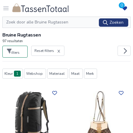
0
Logo Tassentotaal.nl
Open menu
Zoeken
Zoeken
Bruine Rugtassen
97
resultaten
Reset filters
Filters
Producten
Kleur
1
Webshop
Materiaal
Maat
Merk