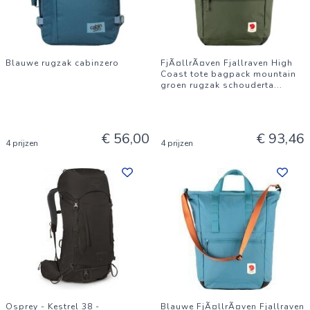
Blauwe rugzak cabinzero
FjÃ¤llrÃ¤ven Fjallraven High
Coast tote bagpack mountain
groen rugzak schouderta
...
€ 56,00
€ 93,46
4 prijzen
4 prijzen
Osprey - Kestrel 38 -
Blauwe FjÃ¤llrÃ¤ven Fjallraven