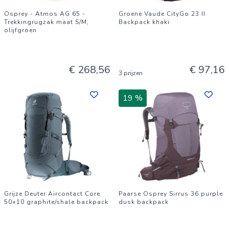
Osprey - Atmos AG 65 -
Groene Vaude CityGo 23 II
Trekkingrugzak maat S/M,
Backpack khaki
olijfgroen
€ 268,56
€ 97,16
3 prijzen
19 %
Grijze Deuter Aircontact Core
Paarse Osprey Sirrus 36 purple
50+10 graphite/shale backpack
dusk backpack