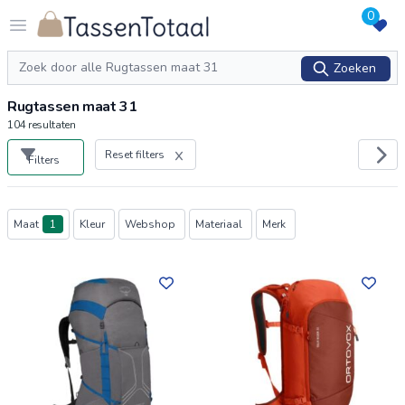
0
Logo Tassentotaal.nl
Open menu
Zoeken
Zoeken
Rugtassen maat 31
104
resultaten
Reset filters
Filters
Producten
Maat
1
Kleur
Webshop
Materiaal
Merk