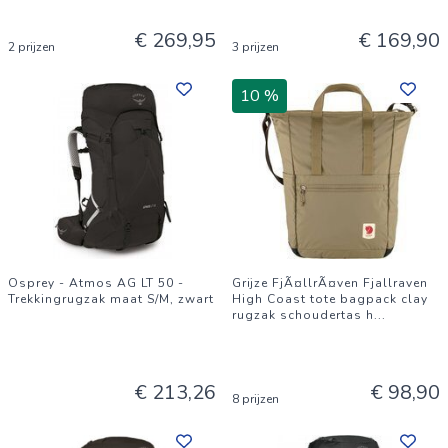
€ 269,95
€ 169,90
2 prijzen
3 prijzen
10 %
Osprey - Atmos AG LT 50 -
Grijze FjÃ¤llrÃ¤ven Fjallraven
Trekkingrugzak maat S/M, zwart
High Coast tote bagpack clay
rugzak schoudertas h
...
€ 213,26
€ 98,90
8 prijzen