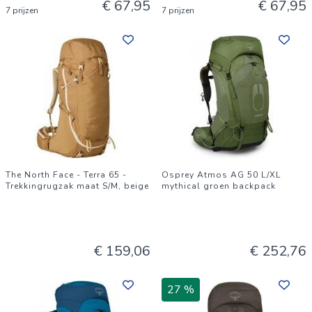
€ 67,95
€ 67,95
7 prijzen
7 prijzen
The North Face - Terra 65 -
Osprey Atmos AG 50 L/XL
Trekkingrugzak maat S/M, beige
mythical groen backpack
€ 159,06
€ 252,76
27 %