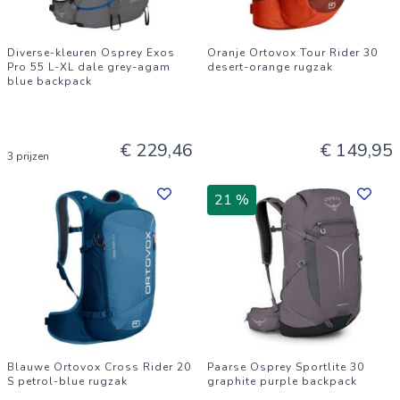
Diverse-kleuren Osprey Exos
Oranje Ortovox Tour Rider 30
Pro 55 L-XL dale grey-agam
desert-orange rugzak
blue backpack
€ 229,46
€ 149,95
3 prijzen
21 %
Blauwe Ortovox Cross Rider 20
Paarse Osprey Sportlite 30
S petrol-blue rugzak
graphite purple backpack