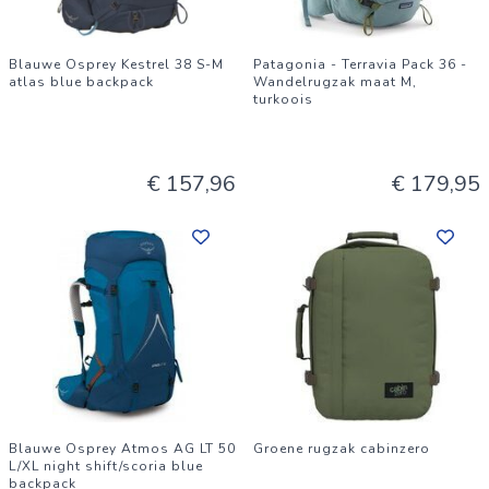
Blauwe Osprey Kestrel 38 S-M
Patagonia - Terravia Pack 36 -
atlas blue backpack
Wandelrugzak maat M,
turkoois
€ 157,96
€ 179,95
Blauwe Osprey Atmos AG LT 50
Groene rugzak cabinzero
L/XL night shift/scoria blue
backpack