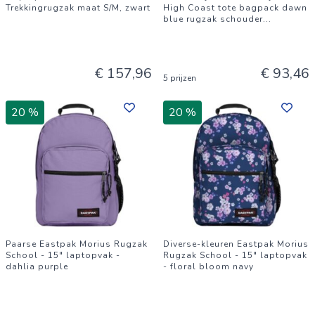
Trekkingrugzak maat S/M, zwart
High Coast tote bagpack dawn
blue rugzak schouder
...
€ 157,96
€ 93,46
5 prijzen
20 %
20 %
Paarse Eastpak Morius Rugzak
Diverse-kleuren Eastpak Morius
School - 15" laptopvak -
Rugzak School - 15" laptopvak
dahlia purple
- floral bloom navy