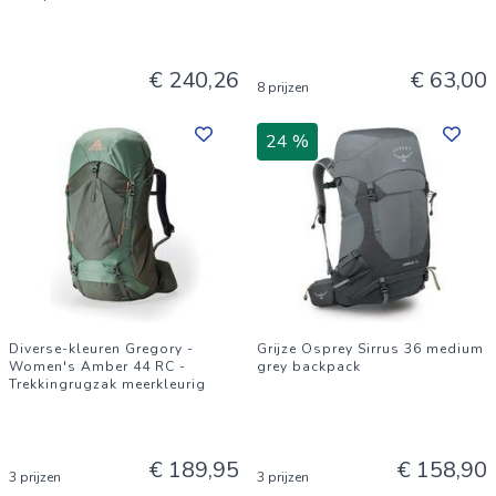
€ 240,26
€ 63,00
8 prijzen
24 %
Diverse-kleuren Gregory -
Grijze Osprey Sirrus 36 medium
Women's Amber 44 RC -
grey backpack
Trekkingrugzak meerkleurig
€ 189,95
€ 158,90
3 prijzen
3 prijzen