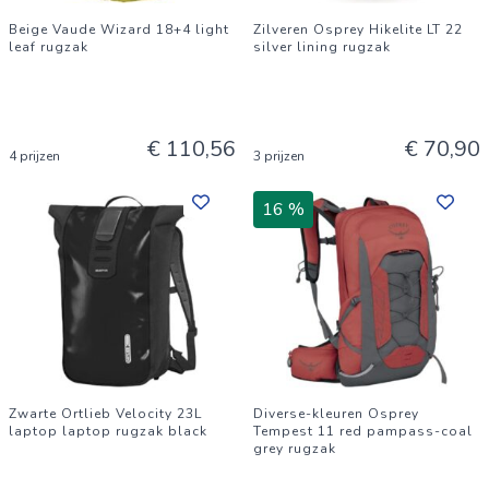
Beige Vaude Wizard 18+4 light
Zilveren Osprey Hikelite LT 22
leaf rugzak
silver lining rugzak
€ 110,56
€ 70,90
4 prijzen
3 prijzen
16 %
Zwarte Ortlieb Velocity 23L
Diverse-kleuren Osprey
laptop laptop rugzak black
Tempest 11 red pampass-coal
grey rugzak