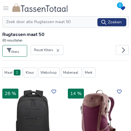
0
Logo Tassentotaal.nl
Open menu
Zoeken
Zoeken
Rugtassen maat 50
65
resultaten
Reset filters
Filters
Producten
Maat
1
Kleur
Webshop
Materiaal
Merk
28 %
14 %