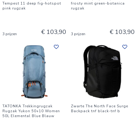
Tempest 11 deep fig-hotspot
frosty mint green-botanica
pink rugzak
rugzak
€ 103,90
€ 103,90
3 prijzen
3 prijzen
TATONKA Trekkingrugzak
Zwarte The North Face Surge
Rugzak Yukon 50+10 Women
Backpack tnf black-tnf b
50L Elemental Blue Blauw