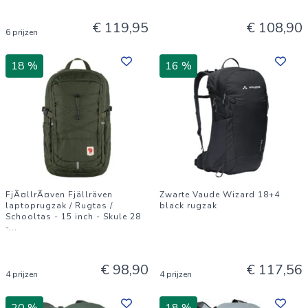
€ 119,95
€ 108,90
6 prijzen
18 %
16 %
FjÃ¤llrÃ¤ven Fjällräven
Zwarte Vaude Wizard 18+4
laptoprugzak / Rugtas /
black rugzak
Schooltas - 15 inch - Skule 28
-
...
€ 98,90
€ 117,56
4 prijzen
4 prijzen