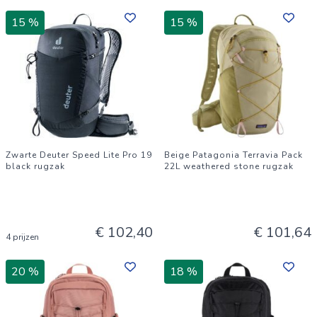
15 %
15 %
Zwarte Deuter Speed Lite Pro 19
Beige Patagonia Terravia Pack
black rugzak
22L weathered stone rugzak
€ 102,40
€ 101,64
4 prijzen
20 %
18 %