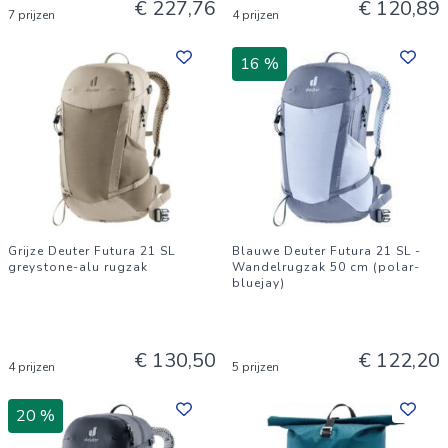
€ 227,76
€ 120,89
7 prijzen
4 prijzen
16 %
Grijze Deuter Futura 21 SL
Blauwe Deuter Futura 21 SL -
greystone-alu rugzak
Wandelrugzak 50 cm (polar-
bluejay)
€ 130,50
€ 122,20
4 prijzen
5 prijzen
20 %