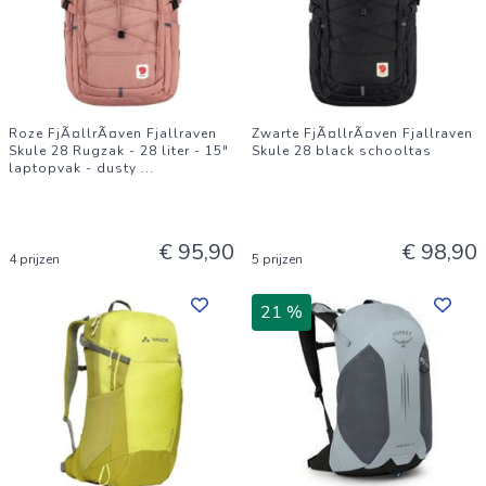
Roze FjÃ¤llrÃ¤ven Fjallraven
Zwarte FjÃ¤llrÃ¤ven Fjallraven
Skule 28 Rugzak - 28 liter - 15"
Skule 28 black schooltas
laptopvak - dusty
...
€ 95,90
€ 98,90
4 prijzen
5 prijzen
21 %