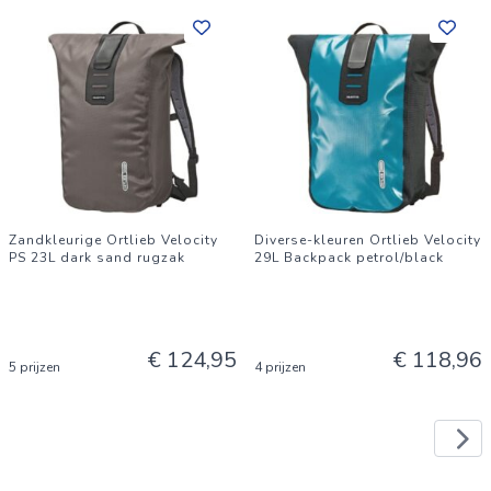
Zandkleurige Ortlieb Velocity
Diverse-kleuren Ortlieb Velocity
PS 23L dark sand rugzak
29L Backpack petrol/black
€ 124,95
€ 118,96
5 prijzen
4 prijzen