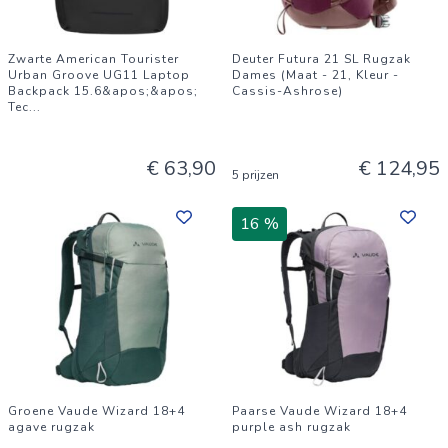
Zwarte American Tourister
Deuter Futura 21 SL Rugzak
Urban Groove UG11 Laptop
Dames (Maat - 21, Kleur -
Backpack 15.6&apos;&apos;
Cassis-Ashrose)
Tec
...
€ 63,90
€ 124,95
5 prijzen
16 %
Groene Vaude Wizard 18+4
Paarse Vaude Wizard 18+4
agave rugzak
purple ash rugzak