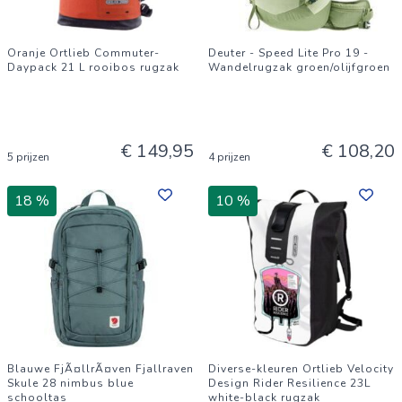
Oranje Ortlieb Commuter-
Deuter - Speed Lite Pro 19 -
Daypack 21 L rooibos rugzak
Wandelrugzak groen/olijfgroen
€ 149,95
€ 108,20
5 prijzen
4 prijzen
18 %
10 %
Blauwe FjÃ¤llrÃ¤ven Fjallraven
Diverse-kleuren Ortlieb Velocity
Skule 28 nimbus blue
Design Rider Resilience 23L
schooltas
white-black rugzak