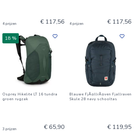
€ 117,56
€ 117,56
4 prijzen
4 prijzen
18 %
Osprey Hikelite LT 16 tundra
Blauwe FjÃ¤llrÃ¤ven Fjallraven
groen rugzak
Skule 28 navy schooltas
€ 65,90
€ 119,95
3 prijzen