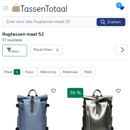
0
Logo Tassentotaal.nl
Open menu
Zoeken
Zoeken
Rugtassen maat 52
57
resultaten
Reset filters
Filters
Producten
Maat
1
Kleur
Webshop
Materiaal
Merk
38 %