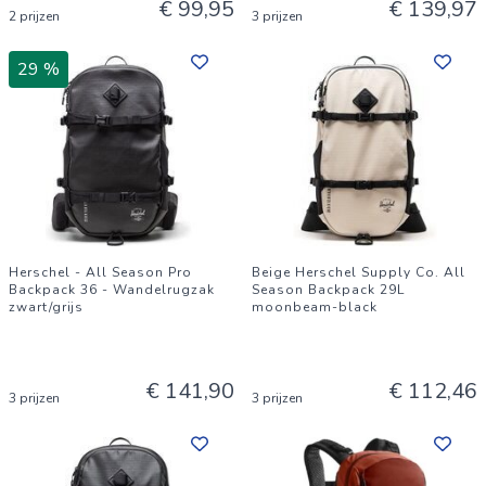
€ 99,95
€ 139,97
2 prijzen
3 prijzen
29 %
Herschel - All Season Pro
Beige Herschel Supply Co. All
Backpack 36 - Wandelrugzak
Season Backpack 29L
zwart/grijs
moonbeam-black
€ 141,90
€ 112,46
3 prijzen
3 prijzen