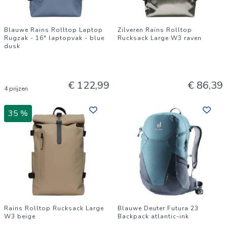
Blauwe Rains Rolltop Laptop
Zilveren Rains Rolltop
Rugzak - 16" laptopvak - blue
Rucksack Large W3 raven
dusk
€ 122,99
€ 86,39
4 prijzen
35 %
Rains Rolltop Rucksack Large
Blauwe Deuter Futura 23
W3 beige
Backpack atlantic-ink