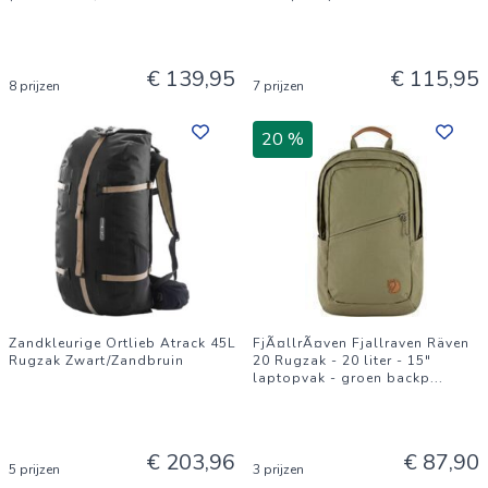
€ 139,95
€ 115,95
8 prijzen
7 prijzen
20 %
Zandkleurige Ortlieb Atrack 45L
FjÃ¤llrÃ¤ven Fjallraven Räven
Rugzak Zwart/Zandbruin
20 Rugzak - 20 liter - 15"
laptopvak - groen backp
...
€ 203,96
€ 87,90
5 prijzen
3 prijzen