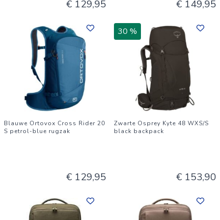
€ 129,95
€ 149,95
30 %
Blauwe Ortovox Cross Rider 20
Zwarte Osprey Kyte 48 WXS/S
S petrol-blue rugzak
black backpack
€ 129,95
€ 153,90