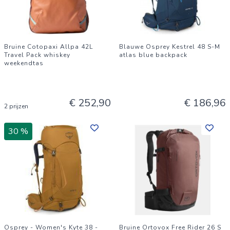
Bruine Cotopaxi Allpa 42L
Blauwe Osprey Kestrel 48 S-M
Travel Pack whiskey
atlas blue backpack
weekendtas
€ 252,90
€ 186,96
2 prijzen
30 %
Osprey - Women's Kyte 38 -
Bruine Ortovox Free Rider 26 S