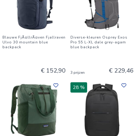
Blauwe FjÃ¤llrÃ¤ven Fjallraven
Diverse-kleuren Osprey Exos
Ulvo 30 mountain blue
Pro 55 L-XL dale grey-agam
backpack
blue backpack
€ 152,90
€ 229,46
3 prijzen
28 %