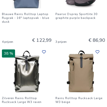
Blauwe Rains Rolltop Laptop
Paarse Osprey Sportlite 30
Rugzak - 16" laptopvak - blue
graphite purple backpack
dusk
€ 122,99
€ 86,90
4 prijzen
3 prijzen
38 %
Zilveren Rains Rolltop
Rains Rolltop Rucksack Large
Rucksack Large W3 raven
W3 beige