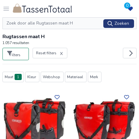
0
Logo Tassentotaal.nl
Open menu
Zoeken
Zoeken
Rugtassen maat H
1.057
resultaten
Reset filters
Filters
Producten
Maat
1
Kleur
Webshop
Materiaal
Merk