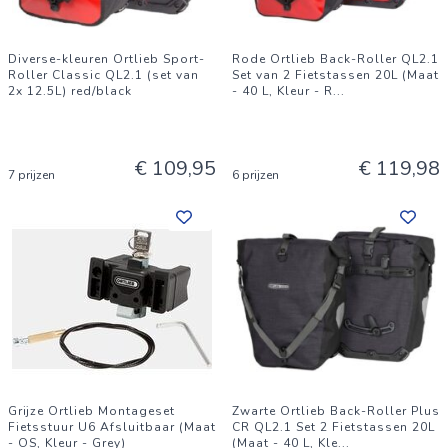
Diverse-kleuren Ortlieb Sport-
Rode Ortlieb Back-Roller QL2.1
Roller Classic QL2.1 (set van
Set van 2 Fietstassen 20L (Maat
2x 12.5L) red/black
- 40 L, Kleur - R
...
€ 109,95
€ 119,98
7 prijzen
6 prijzen
Grijze Ortlieb Montageset
Zwarte Ortlieb Back-Roller Plus
Fietsstuur U6 Afsluitbaar (Maat
CR QL2.1 Set 2 Fietstassen 20L
- OS, Kleur - Grey)
(Maat - 40 L, Kle
...