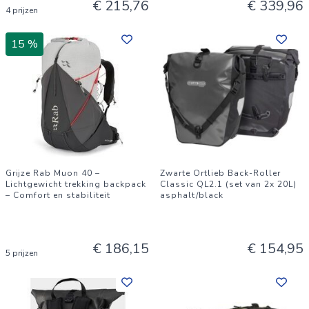
€ 215,76
€ 339,96
4 prijzen
15 %
Grijze Rab Muon 40 –
Zwarte Ortlieb Back-Roller
Lichtgewicht trekking backpack
Classic QL2.1 (set van 2x 20L)
– Comfort en stabiliteit
asphalt/black
€ 186,15
€ 154,95
5 prijzen