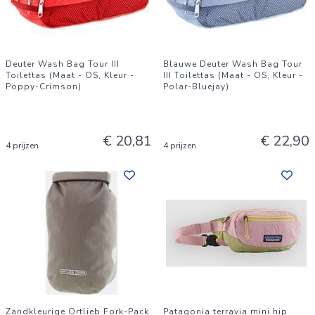
Deuter Wash Bag Tour III
Blauwe Deuter Wash Bag Tour
Toilettas (Maat - OS, Kleur -
III Toilettas (Maat - OS, Kleur -
Poppy-Crimson)
Polar-Bluejay)
€ 20,81
€ 22,90
4 prijzen
4 prijzen
Zandkleurige Ortlieb Fork-Pack
Patagonia terravia mini hip