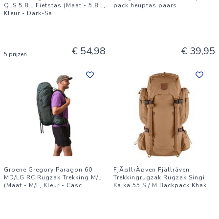
QLS 5.8 L Fietstas (Maat - 5,8 L,
pack heuptas paars
Kleur - Dark-Sa
...
€ 54,98
€ 39,95
5 prijzen
Groene Gregory Paragon 60
FjÃ¤llrÃ¤ven Fjällräven
MD/LG RC Rugzak Trekking M/L
Trekkingrugzak Rugzak Singi
(Maat - M/L, Kleur - Casc
...
Kajka 55 S / M Backpack Khak
...