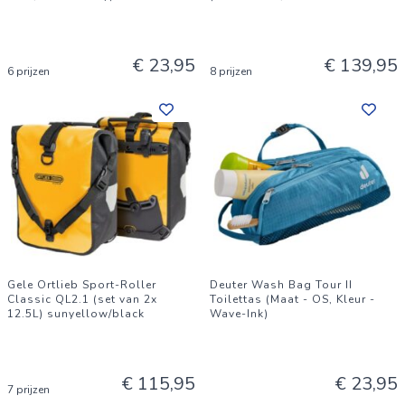
€ 23,95
€ 139,95
6 prijzen
8 prijzen
Gele Ortlieb Sport-Roller
Deuter Wash Bag Tour II
Classic QL2.1 (set van 2x
Toilettas (Maat - OS, Kleur -
12.5L) sunyellow/black
Wave-Ink)
€ 115,95
€ 23,95
7 prijzen