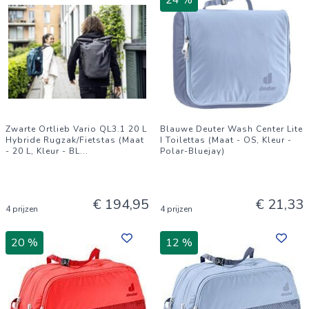
24 %
Zwarte Ortlieb Vario QL3.1 20 L
Blauwe Deuter Wash Center Lite
Hybride Rugzak/Fietstas (Maat
I Toilettas (Maat - OS, Kleur -
- 20 L, Kleur - BL
...
Polar-Bluejay)
€ 194,95
€ 21,33
4 prijzen
4 prijzen
20 %
12 %