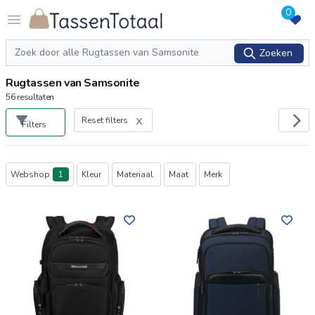
0
Logo Tassentotaal.nl
Open menu
Zoeken
Zoeken
Rugtassen van Samsonite
56
resultaten
Reset filters
Filters
Producten
Webshop
1
Kleur
Materiaal
Maat
Merk