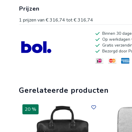
draaggemak als schoudertas. De tas sluit volledig af me
Prijzen
groot hoofdvak geschikt voor grote mappen, een binn
een extra ritsvak aan de achterkant. Afmetingen: 45 x
1
prijzen van
€ 316,74
tot
€ 316,74
Binnen 30 dage
Op werkdagen v
Gratis verzendi
Bezorgd door P
Gerelateerde producten
20 %