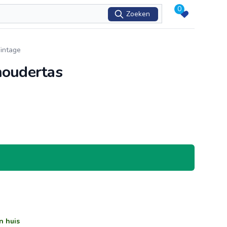
0
Zoeken
intage
houdertas
n huis