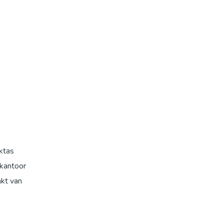
ktas
 kantoor
akt van
de tas