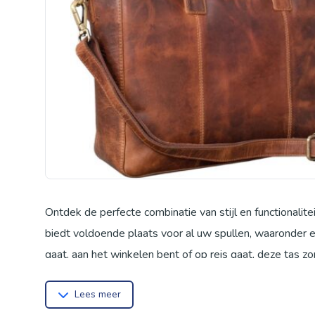
Ontdek de perfecte combinatie van stijl en functionali
biedt voldoende plaats voor al uw spullen, waaronder e
gaat, aan het winkelen bent of op reis gaat, deze tas zo
hoogwaardig, authentiek vintage rundleer dat met de ti
Lees meer
comfortabel over uw schouder dragen, of gebruik de a