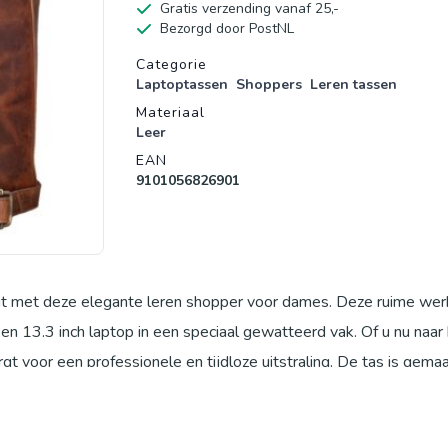
Gratis verzending vanaf 25,-
Bezorgd door PostNL
Productgegevens
Categorie
Laptoptassen
Shoppers
Leren tassen
Materiaal
Leer
EAN
9101056826901
teit met deze elegante leren shopper voor dames. Deze ruime wer
en 13.3 inch laptop in een speciaal gewatteerd vak. Of u nu naar
rgt voor een professionele en tijdloze uitstraling. De tas is gema
jd alleen maar mooier wordt. Dankzij de lange handvatten kunt u 
fneembare en verstelbare schouderriem (75 - 135 cm) voor extra