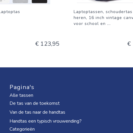
Laptoptas
Laptoptassen, schoudertas
heren, 16 inch vintage can
voor school en
...
€ 123,95
€
Pagina's
Alle tassen
De tas van de toekomst
Van de tas naar de handtas
Handtas een typisch vrouwending?
Categorieën