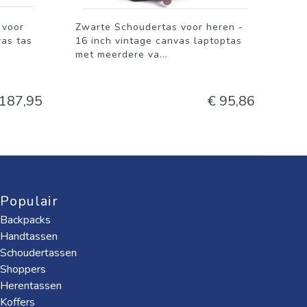
 voor
Zwarte Schoudertas voor heren -
vas tas
16 inch vintage canvas laptoptas
met meerdere va
...
 187,95
€ 95,86
Populair
Backpacks
Handtassen
Schoudertassen
Shoppers
Herentassen
Koffers