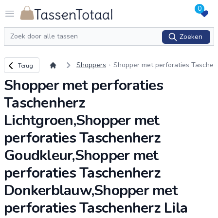
0
Logo Tassentotaal.nl
Open menu
Zoeken
Zoeken
Terug naar overzicht
Shoppers
Shopper met perforaties Tasche
Terug
nherz Lichtgroen,Shopper met p
Shopper met perforaties
erforaties Taschenherz Goudkle
ur,Shopper
...
Taschenherz
Lichtgroen,Shopper met
perforaties Taschenherz
Goudkleur,Shopper met
perforaties Taschenherz
Donkerblauw,Shopper met
perforaties Taschenherz Lila