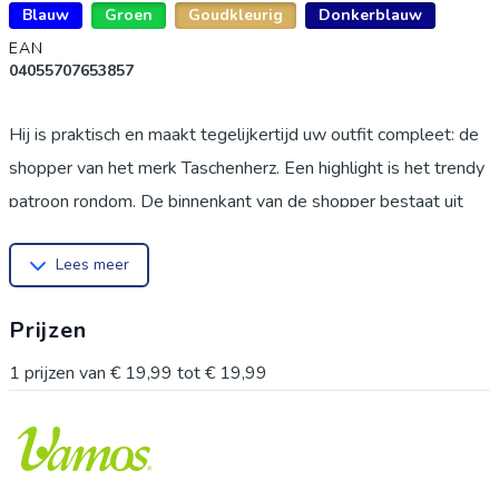
Blauw
Groen
Goudkleurig
Donkerblauw
EAN
04055707653857
Hij is praktisch en maakt tegelijkertijd uw outfit compleet: de
shopper van het merk Taschenherz. Een highlight is het trendy
patroon rondom. De binnenkant van de shopper bestaat uit
textiel. De sierhanger is een echte highlight. Hij heeft een
Lees meer
schouderriem met een lengte van ca. 155.0 cm. Afm. ca. 33 x
14 x 30 cm (l x b x h). De shopper heeft een hoofdvak, twee
Prijzen
binnenvakken en een zijvakje. Elk item is uniek! Bestel deze
shopper heel makkelijk online en in een mum van tijd wordt
1
prijzen van
€ 19,99
tot
€ 19,99
deze bij u thuis afgeleverd