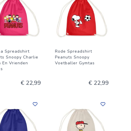
ia Spreadshirt
Rode Spreadshirt
ts Snoopy Charlie
Peanuts Snoopy
 En Vrienden
Voetballer Gymtas
as
€ 22,99
€ 22,99