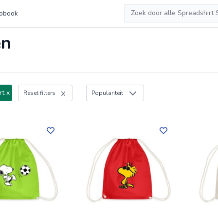
Zoeken
obook
en
rt x
Reset filters
Populariteit