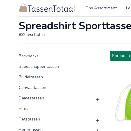
Logo Tassentotaal.nl
Ons Assortiment
Lo
Spreadshirt Sporttass
832
resultaten
Product categorieën
Producten
Spreadshi
Backpacks
Boodschappentassen
Buideltassen
Canvas tassen
Damestassen
Etuis
Fietstassen
Herentassen