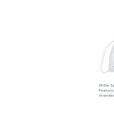
Witte S
Peanuts
Vriende