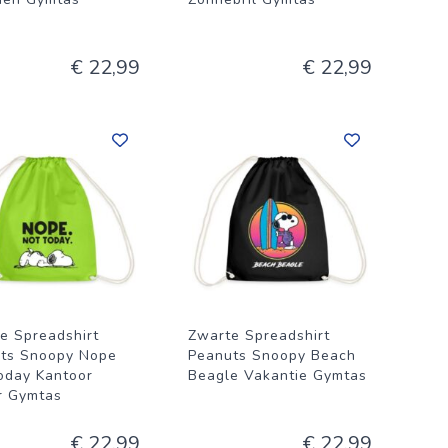
€ 22,99
€ 22,99
e Spreadshirt
Zwarte Spreadshirt
ts Snoopy Nope
Peanuts Snoopy Beach
oday Kantoor
Beagle Vakantie Gymtas
r Gymtas
€ 22,99
€ 22,99