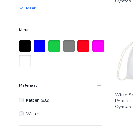
Gymtas
Meer
Kleur
Zwart
Blauw
Groen
Grijs
Rood
Fuchsia
Wit
Materiaal
Witte S
Katoen
(832)
Peanuts
Gymtas
Wol
(2)