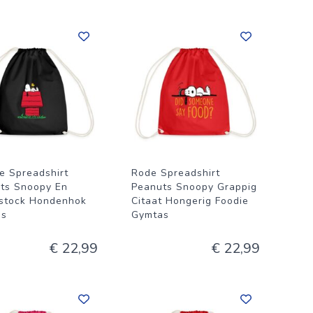
e Spreadshirt
Rode Spreadshirt
ts Snoopy En
Peanuts Snoopy Grappig
stock Hondenhok
Citaat Hongerig Foodie
as
Gymtas
€ 22,99
€ 22,99