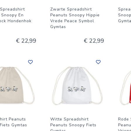
Spreadshirt
Zwarte Spreadshirt
Sprea
 Snoopy En
Peanuts Snoopy Hippie
Snoop
ock Hondenhok
Vrede Peace Symbol
Gymt
Gymtas
€ 22,99
€ 22,99
hirt Peanuts
Witte Spreadshirt
Rode 
Fiets Gymtas
Peanuts Snoopy Fiets
Peanu
Gymtas
Vrien