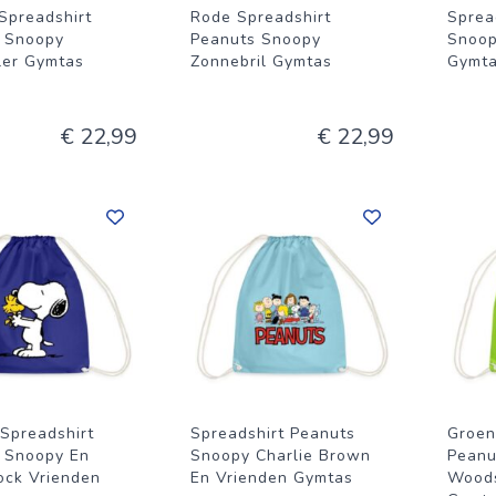
Spreadshirt
Rode Spreadshirt
Sprea
 Snoopy
Peanuts Snoopy
Snoop
ler Gymtas
Zonnebril Gymtas
Gymt
€ 22,99
€ 22,99
Spreadshirt
Spreadshirt Peanuts
Groen
 Snoopy En
Snoopy Charlie Brown
Peanu
ck Vrienden
En Vrienden Gymtas
Woods