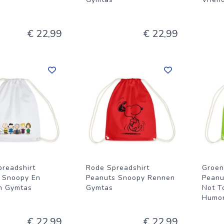
€ 22,99
€ 22,99
preadshirt
Rode Spreadshirt
Groen
 Snoopy En
Peanuts Snoopy Rennen
Peanu
n Gymtas
Gymtas
Not T
Humo
€ 22,99
€ 22,99