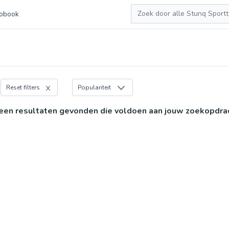
Zoeken
obook
Reset filters
Populariteit
een resultaten gevonden die voldoen aan jouw zoekopdra