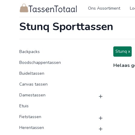
Logo Tassentotaal.nl
Ons Assortiment
Lo
Stunq Sporttassen
Product categorieën
Producten
Stunq x
Backpacks
Boodschappentassen
Helaas g
Buideltassen
Canvas tassen
Damestassen
Etuis
Fietstassen
Herentassen