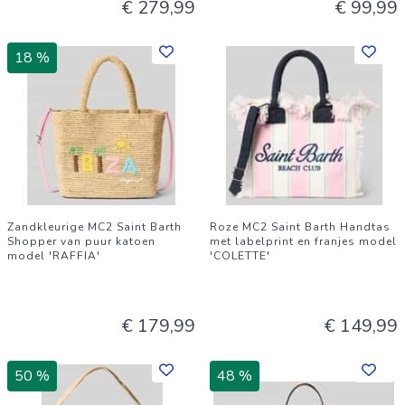
€ 279,99
€ 99,99
18 %
Zandkleurige MC2 Saint Barth
Roze MC2 Saint Barth Handtas
Shopper van puur katoen
met labelprint en franjes model
model 'RAFFIA'
'COLETTE'
€ 179,99
€ 149,99
50 %
48 %