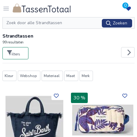
0
Logo Tassentotaal.nl
Open menu
Zoeken
Zoeken
Strandtassen
99
resultaten
Filters
Producten
Kleur
Webshop
Materiaal
Maat
Merk
30 %