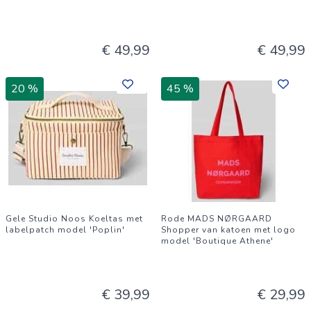
€ 49,99
€ 49,99
20 %
45 %
Gele Studio Noos Koeltas met
Rode MADS NØRGAARD
labelpatch model 'Poplin'
Shopper van katoen met logo
model 'Boutique Athene'
€ 39,99
€ 29,99