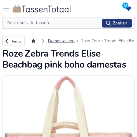
0
Logo Tassentotaal.nl
Open menu
Zoeken
Zoeken
Terug naar overzicht
Damestassen
Roze Zebra Trends Elise Be
Terug
achbag pink boho damesta
Roze Zebra Trends Elise
s
Beachbag pink boho damestas