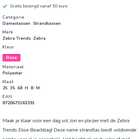
Gratis bezorgd vanaf 50 euro
Productgegevens
Categorie
Damestassen
Strandtassen
Merk
Zebra Trends
Zebra
Kleur
Roze
Materiaal
Polyester
Maat
25
35
68
H
B
M
EAN
8720673163391
Maak je klaar voor een dag vol zon en plezier met de Zebra
Trends Elise Beachbag! Deze ruime strandtas biedt voldoende