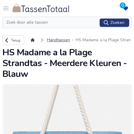
0
Logo Tassentotaal.nl
Open menu
Zoeken
Zoeken
Terug naar overzicht
Handtassen
HS Madame a la Plage Stran
Terug
dtas - Meerdere Kleuren - Bl
HS Madame a la Plage
auw
Strandtas - Meerdere Kleuren -
Blauw