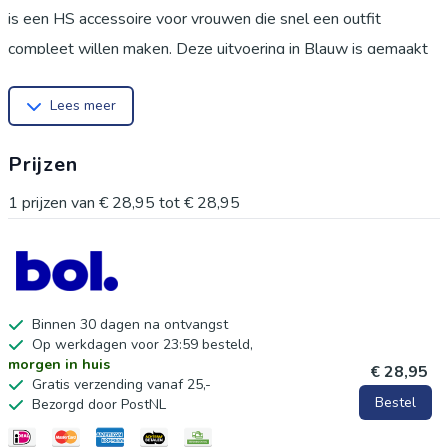
is een HS accessoire voor vrouwen die snel een outfit
compleet willen maken. Deze uitvoering in Blauw is gemaakt
van textiel en combineert makkelijk met vakantie, strand, city
Lees meer
trips, dagjes weg en als praktisch accessoire bij casual looks.
De galerij bevat studiofoto's, detailbeelden, een op-model
Prijzen
foto en een sfeerbeeld zodat kleur, vorm en gebruik
duidelijker worden voor de koper. Belangrijkste kenmerken
1
prijzen van
€ 28,95
tot
€ 28,95
Variant: Blauw
Type product: strandtas
Merk: HS
Verpakking bevat 1 stuk
Binnen 30 dagen na ontvangst
Op werkdagen voor 23:59 besteld,
Geschikt voor volwassen vrouwen
morgen in huis
€ 28,95
Gebruik en verzorging Bewaar droog en schoon. Reinig
Gratis verzending vanaf 25,-
Bestel
Bezorgd door PostNL
voorzichtig met een zachte doek of handwas wanneer het
materiaal dit toelaat. Niet bleken en niet in de droger. Door de