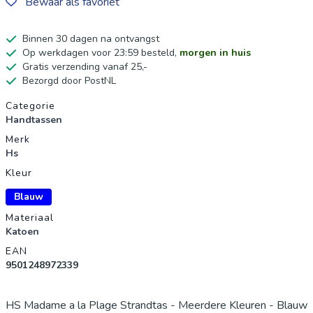
Bewaar als favoriet
Binnen 30 dagen na ontvangst
Op werkdagen voor 23:59 besteld,
morgen in huis
Gratis verzending vanaf 25,-
Bezorgd door PostNL
Productgegevens
Categorie
Handtassen
Merk
Hs
Kleur
Blauw
Materiaal
Katoen
EAN
9501248972339
HS Madame a la Plage Strandtas - Meerdere Kleuren - Blauw