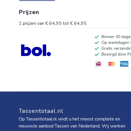
One size accessoire
Prijzen
Geschikt voor strand, vakantie, markt, citytrip en casual 
Nieuwe ecommercebeelden: front, side, back, top, model,
1
prijzen van
€ 64,95
tot
€ 64,95
Productspecificaties
Binnen 30 dage
Merk: HS
Op werkdagen v
Materiaal: gevlochten stro/raffia look textiel
Gratis verzendi
Bezorgd door P
Inhoud verpakking: 1x strandtas
Reinig voorzichtig met een droge of licht vochtige doe
Tassentotaal.nl
Op Tassentotaal.nl vindt u het meest complete en
nieuwste aanbod Tassen van Nederland. Wij werken