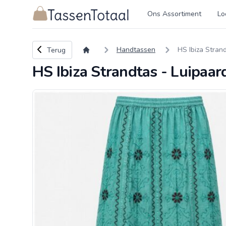
Logo Tassentotaal.nl
Ons Assortiment
Lo
Terug naar overzicht
Handtassen
HS Ibiza Stran
Terug
HS Ibiza Strandtas - Luipaa