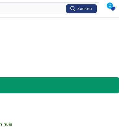
0
Zoeken
n huis