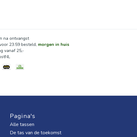
outfits
 in-situ en detail
n na ontvangst
oor 23:59 besteld,
morgen in huis
ng vanaf 25,-
ostNL
k en laat goed drogen. Bewaar schoon en droog.
Pagina's
Alle tassen
De tas van de toekomst