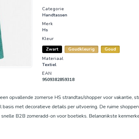
Productgegevens
Categorie
Handtassen
Merk
Hs
Kleur
Zwart
Goudkleurig
Goud
Materiaal
Textiel
EAN
9509382859318
s een opvallende zomerse HS strandtas/shopper voor vakantie, st
el basis met decoratieve details per uitvoering. De ruime shopper
n snelle B2B zomeradd-on voor boetieks. Belangrijkste kenmerk