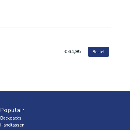
€ 64,95
Bestel
Populair
Backpacks
Handtassen