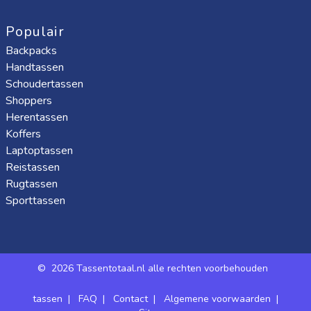
Populair
Backpacks
Handtassen
Schoudertassen
Shoppers
Herentassen
Koffers
Laptoptassen
Reistassen
Rugtassen
Sporttassen
©
2026 Tassentotaal.nl alle rechten voorbehouden
tassen
|
FAQ
|
Contact
|
Algemene voorwaarden
|