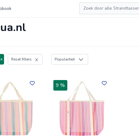
Zoeken
obook
ua.nl
 x
Reset filters
Populariteit
9 %