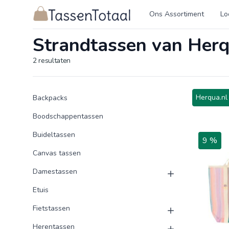
Logo Tassentotaal.nl
Ons Assortiment
Lo
Strandtassen van Herq
2
resultaten
Product categorieën
Producten
Herqua.nl
Backpacks
Boodschappentassen
Buideltassen
9 %
Canvas tassen
Damestassen
Etuis
Fietstassen
Herentassen