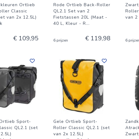
-kleuren Ortlieb
Rode Ortlieb Back-Roller
Zwart
ller Classic
QL2.1 Set van 2
Roller
et van 2x 12.5L)
Fietstassen 20L (Maat -
van 2
ck
40 L, Kleur - R
...
€ 109,95
€ 119,98
6 prijzen
6 prijze
Ortlieb Sport-
Gele Ortlieb Sport-
Zandk
lassic QL2.1 (set
Roller Classic QL2.1 (set
Atrac
2.5L)
van 2x 12.5L)
Zwart