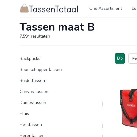
Logo Tassentotaal.nl
Ons Assortiment
Lo
Tassen maat B
7.594
resultaten
Product categorieën
Producten
B x
Backpacks
Res
Boodschappentassen
Buideltassen
Canvas tassen
Damestassen
Etuis
Fietstassen
Herentassen