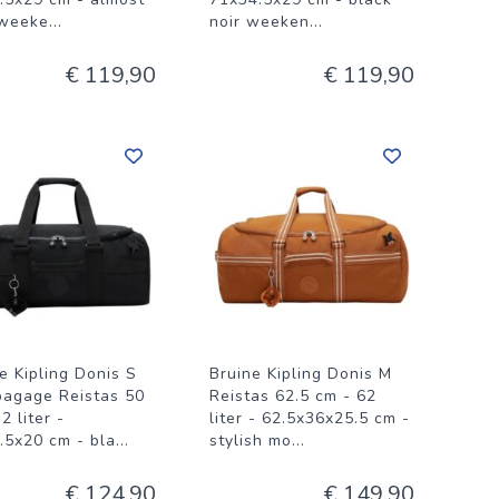
weeke
...
noir weeken
...
€ 119,90
€ 119,90
e Kipling Donis S
Bruine Kipling Donis M
agage Reistas 50
Reistas 62.5 cm - 62
2 liter -
liter - 62.5x36x25.5 cm -
.5x20 cm - bla
...
stylish mo
...
€ 124,90
€ 149,90