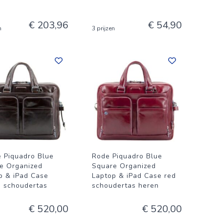
€ 203,96
€ 54,90
n
3 prijzen
e Piquadro Blue
Rode Piquadro Blue
e Organized
Square Organized
p & iPad Case
Laptop & iPad Case red
 schoudertas
schoudertas heren
€ 520,00
€ 520,00