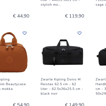
stylish mo
...
sage 
€ 44,90
€ 119,90
ipling
Zwarte Kipling Donis M
Zwart
lm Beautycase
Reistas 62.5 cm - 62
Handb
sh mokka
liter - 62.5x36x25.5 cm -
cm - 3
black noir
50x29
€ 54,90
€ 149,90