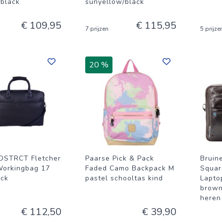
/black
sunyellow/black
€ 109,95
€ 115,95
7 prijzen
5 prijze
20 %
DSTRCT Fletcher
Paarse Pick & Pack
Bruin
Workingbag 17
Faded Camo Backpack M
Squar
ack
pastel schooltas kind
Lapto
brown
heren
€ 112,50
€ 39,90