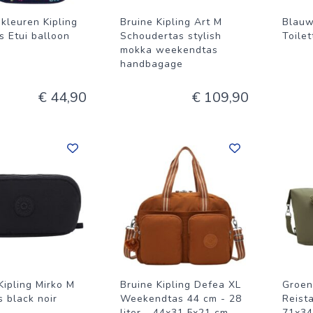
kleuren Kipling
Bruine Kipling Art M
Blauw
s Etui balloon
Schoudertas stylish
Toilet
mokka weekendtas
handbagage
€ 44,90
€ 109,90
Kipling Mirko M
Bruine Kipling Defea XL
Groen
s black noir
Weekendtas 44 cm - 28
Reista
liter - 44x31.5x21 cm -
71x34