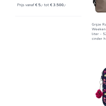
Prijs vanaf
€ 5,-
tot
€ 3.500,-
Grijze R
Weekend
liter - 
cinder 