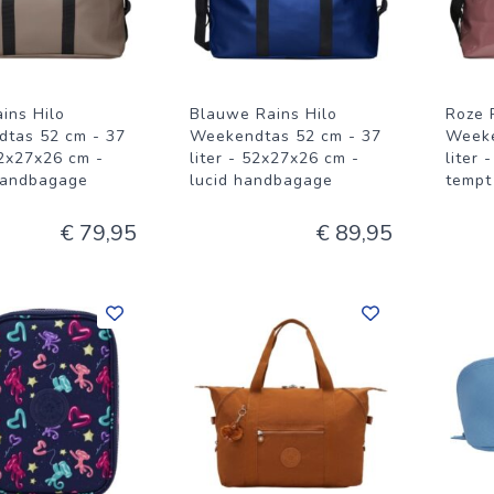
ains Hilo
Blauwe Rains Hilo
Roze 
tas 52 cm - 37
Weekendtas 52 cm - 37
Weeke
52x27x26 cm -
liter - 52x27x26 cm -
liter 
handbagage
lucid handbagage
tempt
€ 79,95
€ 89,95