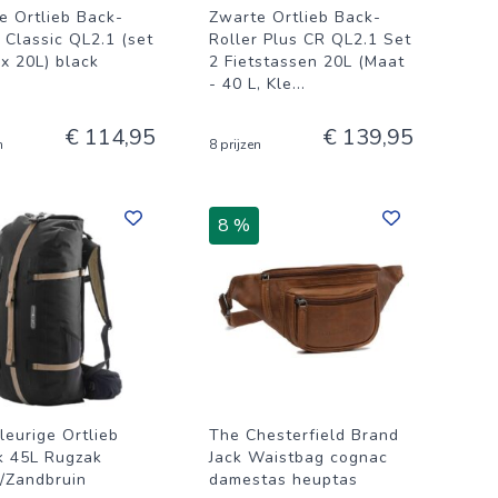
e Ortlieb Back-
Zwarte Ortlieb Back-
 Classic QL2.1 (set
Roller Plus CR QL2.1 Set
 x 20L) black
2 Fietstassen 20L (Maat
- 40 L, Kle
...
€ 114,95
€ 139,95
n
8 prijzen
8 %
leurige Ortlieb
The Chesterfield Brand
k 45L Rugzak
Jack Waistbag cognac
/Zandbruin
damestas heuptas