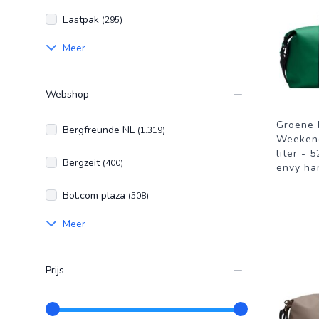
Eastpak
(295)
Meer
Webshop
Groene 
Bergfreunde NL
(1.319)
Weekend
liter - 
Bergzeit
(400)
envy h
Bol.com plaza
(508)
Meer
Prijs