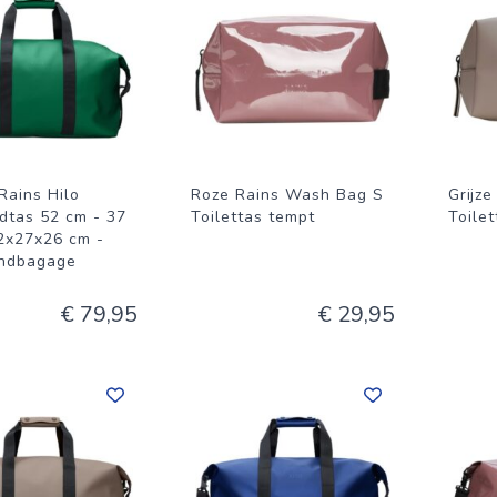
Rains Hilo
Roze Rains Wash Bag S
Grijz
tas 52 cm - 37
Toilettas tempt
Toilet
52x27x26 cm -
andbagage
€ 79,95
€ 29,95