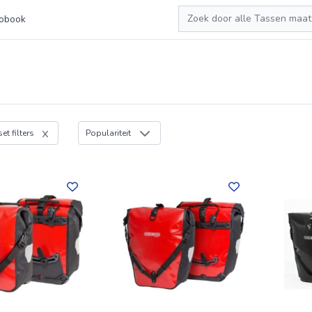
Zoeken
obook
et filters
Populariteit