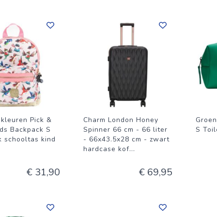
-kleuren Pick &
Charm London Honey
Groen
rds Backpack S
Spinner 66 cm - 66 liter
S Toi
k schooltas kind
- 66x43.5x28 cm - zwart
hardcase kof
...
€ 31,90
€ 69,95