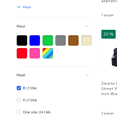
asphalt
Meer
7 prijzen
Kleur
20 %
Zwart
Blauw
Groen
Grijs
Bruin
Beige
Rood
Roze
Diverse kleuren
Maat
Zwarte 
B
(7.594)
Street 
inch-Bl
H
(7.594)
One size
(24.146)
2 prijzen