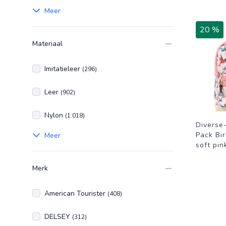
Meer
20 %
Materiaal
Imitatieleer
(296)
Leer
(902)
Nylon
(1.018)
Diverse
Pack Bi
Meer
soft pin
Merk
American Tourister
(408)
DELSEY
(312)