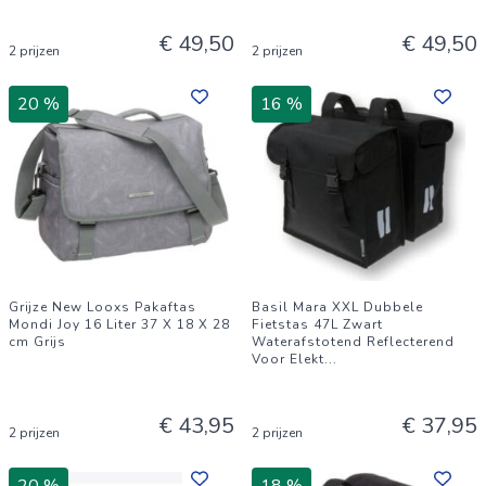
€ 49,50
€ 49,50
2 prijzen
2 prijzen
20 %
16 %
Grijze New Looxs Pakaftas
Basil Mara XXL Dubbele
Mondi Joy 16 Liter 37 X 18 X 28
Fietstas 47L Zwart
cm Grijs
Waterafstotend Reflecterend
Voor Elekt
...
€ 43,95
€ 37,95
2 prijzen
2 prijzen