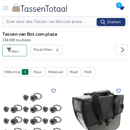
0
Logo Tassentotaal.nl
Open menu
Zoeken
Zoeken
Tassen van Bol.com plaza
184.690
resultaten
Reset filters
Filters
Producten
Webshop
1
Kleur
Materiaal
Maat
Merk