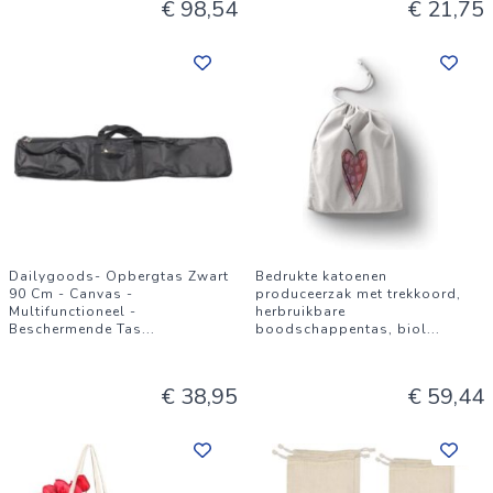
€ 98,54
€ 21,75
Dailygoods- Opbergtas Zwart
Bedrukte katoenen
90 Cm - Canvas -
produceerzak met trekkoord,
Multifunctioneel -
herbruikbare
Beschermende Tas
...
boodschappentas, biol
...
€ 38,95
€ 59,44