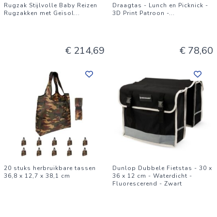
Rugzak Stijlvolle Baby Reizen
Draagtas - Lunch en Picknick -
Rugzakken met Geïsol
...
3D Print Patroon -
...
€ 214,69
€ 78,60
20 stuks herbruikbare tassen
Dunlop Dubbele Fietstas - 30 x
36,8 x 12,7 x 38,1 cm
36 x 12 cm - Waterdicht -
Fluorescerend - Zwart