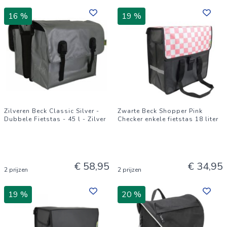
16 %
19 %
Zilveren Beck Classic Silver -
Zwarte Beck Shopper Pink
Dubbele Fietstas - 45 l - Zilver
Checker enkele fietstas 18 liter
€ 58,95
€ 34,95
2 prijzen
2 prijzen
19 %
20 %